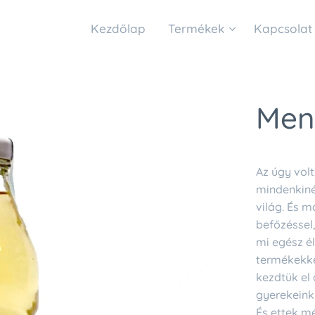
Kezdőlap
Termékek
Kapcsolat
Ment
Az úgy volt
mindenkiné
világ. És 
befőzéssel,
mi egész 
termékekke
kezdtük el 
gyerekeinkn
És ettek mé