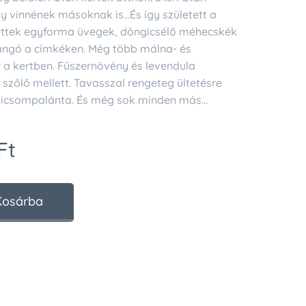
y vinnének másoknak is...És így született a
ettek egyforma üvegek, döngicsélő méhecskék
llangó a címkéken. Még több málna- és
r a kertben. Fűszernövény és levendula
 szőlő mellett. Tavasszal rengeteg ültetésre
icsompalánta. És még sok minden más...
Ft
Kosárba