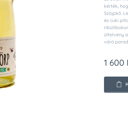
kérték, hog
Szöjpkő. L
és cuki pi
ribizliboko
ültetvény a
váró parad
1 600