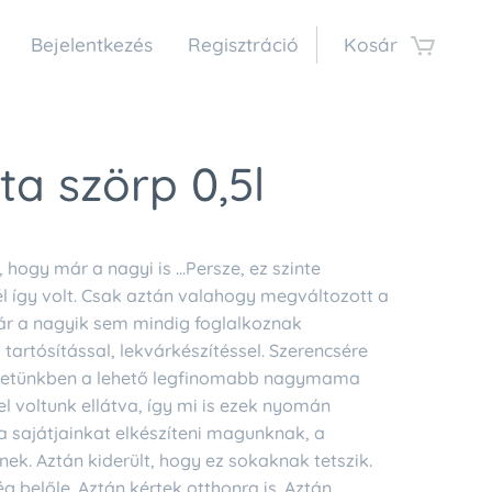
Bejelentkezés
Regisztráció
Kosár
a szörp 0,5l
, hogy már a nagyi is ...Persze, ez szinte
l így volt. Csak aztán valahogy megváltozott a
már a nagyik sem mindig foglalkoznak
 tartósítással, lekvárkészítéssel. Szerencsére
életünkben a lehető legfinomabb nagymama
l voltunk ellátva, így mi is ezek nyomán
a sajátjainkat elkészíteni magunknak, a
ek. Aztán kiderült, hogy ez sokaknak tetszik.
g belőle. Aztán kértek otthonra is. Aztán