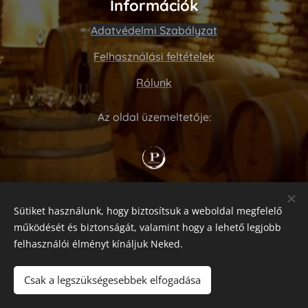
Információk
Adatvédelmi Szabályzat
Felhasználási feltételek
Rólunk
Az oldal üzemeltetője:
P-advisor Hungary Kft.
Sütiket használunk, hogy biztosítsuk a weboldal megfelelő
2120 Dunakeszi, Hunyadi János u. 51.
működését és biztonságát, valamint hogy a lehető legjobb
felhasználói élményt kínáljuk Neked.
Tel: +36 70 275 7676
https://www.p-advisor.com
Csak a legszükségesebbek elfogadása