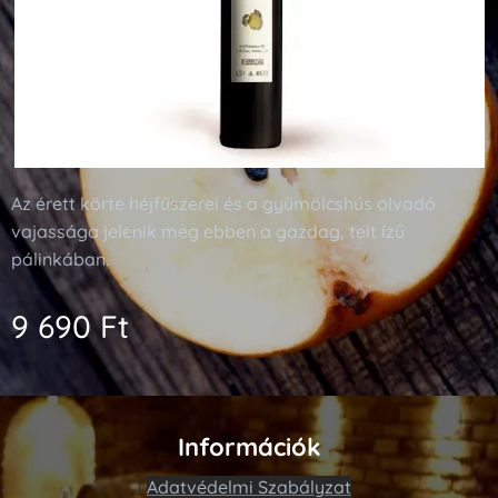
Az érett körte héjfűszerei és a gyümölcshús olvadó
vajassága jelenik meg ebben a gazdag, telt ízű
pálinkában.
9 690
Ft
Információk
Adatvédelmi Szabályzat