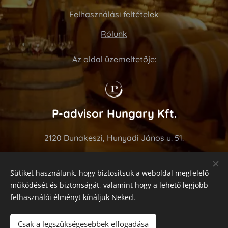
Felhasználási feltételek
Rólunk
Az oldal üzemeltetője:
P-advisor Hungary Kft.
2120 Dunakeszi, Hunyadi János u. 51.
Tel: +36 70 275 7676
Sütiket használunk, hogy biztosítsuk a weboldal megfelelő
https://www.p-advisor.com
működését és biztonságát, valamint hogy a lehető legjobb
felhasználói élményt kínáljuk Neked.
Sütik
Motorunk a
Webnode
!
Csak a legszükségesebbek elfogadása