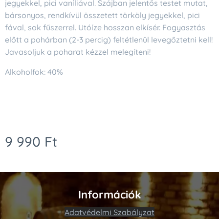
jegyekkel, pici vaníliával. Szájban jelentős testet mutat,
bársonyos, rendkívül összetett törköly jegyekkel, pici
fával, sok fűszerrel. Utóíze hosszan elkísér. Fogyasztás
előtt a pohárban (2-3 percig) feltétlenül levegőztetni kell!
Javasoljuk a poharat kézzel melegíteni!
Alkoholfok: 40%
9 990
Ft
Információk
Adatvédelmi Szabályzat