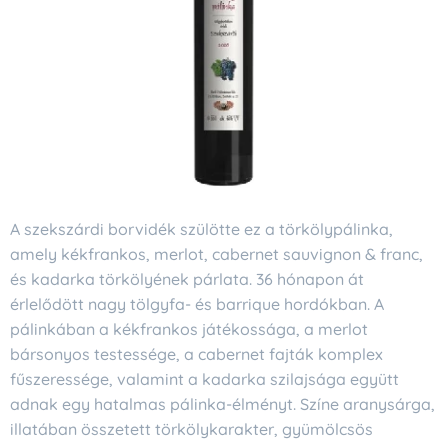
A szekszárdi borvidék szülötte ez a törkölypálinka,
amely kékfrankos, merlot, cabernet sauvignon & franc,
és kadarka törkölyének párlata. 36 hónapon át
érlelődött nagy tölgyfa- és barrique hordókban. A
pálinkában a kékfrankos játékossága, a merlot
bársonyos testessége, a cabernet fajták komplex
fűszeressége, valamint a kadarka szilajsága együtt
adnak egy hatalmas pálinka-élményt. Színe aranysárga,
illatában összetett törkölykarakter, gyümölcsös