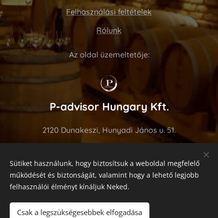
Felhasználási feltételek
Rólunk
Az oldal üzemeltetője:
P-advisor Hungary Kft.
2120 Dunakeszi, Hunyadi János u. 51.
Tel: +36 70 275 7676
Sütiket használunk, hogy biztosítsuk a weboldal megfelelő
https://www.p-advisor.com
működését és biztonságát, valamint hogy a lehető legjobb
felhasználói élményt kínáljuk Neked.
Sütik
Motorunk a
Webnode
!
Csak a legszükségesebbek elfogadása