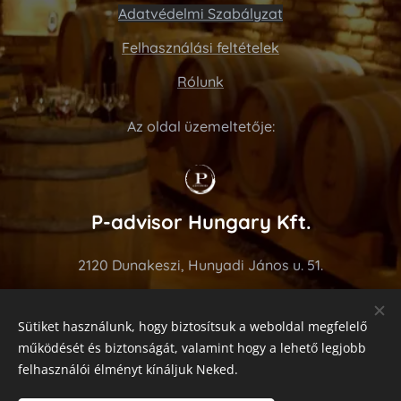
Adatvédelmi Szabályzat
Felhasználási feltételek
Rólunk
Az oldal üzemeltetője:
P-advisor Hungary Kft.
2120 Dunakeszi, Hunyadi János u. 51.
Tel: +36 70 275 7676
Sütiket használunk, hogy biztosítsuk a weboldal megfelelő
https://www.p-advisor.com
működését és biztonságát, valamint hogy a lehető legjobb
felhasználói élményt kínáljuk Neked.