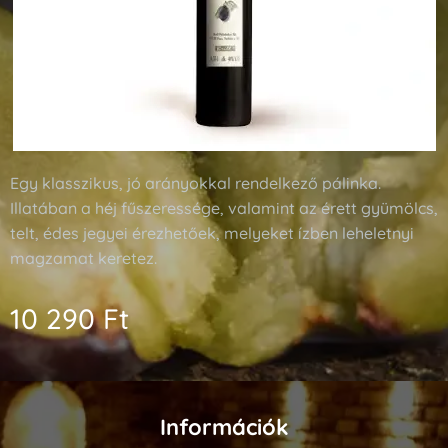
Egy klasszikus, jó arányokkal rendelkező pálinka.
Illatában a héj fűszeressége, valamint az érett gyümölcs,
telt, édes jegyei érezhetőek, melyeket ízben leheletnyi
magzamat keretez.
10 290
Ft
Információk