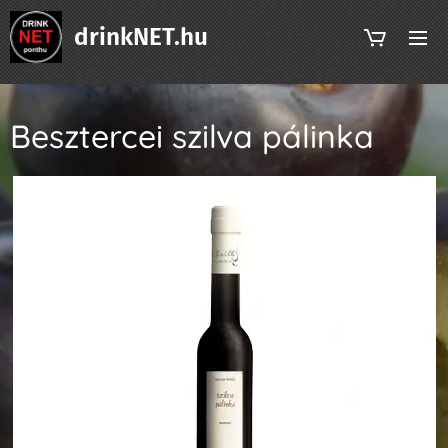
drinkNET.hu
Besztercei szilva pálinka