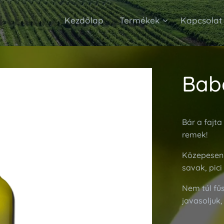
Kezdőlap
Termékek
Kapcsolat
Baba
Bár a fajta
remek!
Közepesen i
savak, pici
Nem túl fű
javasoljuk,