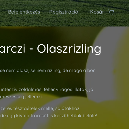
Bejelentkezés
Regisztráció
Kosár
rczi - Olaszrizling
 se nem olasz, se nem rizling, de maga a bor
ntenzív zöldalmás, fehér virágos illatok, jó
 meszesség jellemzi.
szeres tésztaételek mellé, salátákhoz
 de egy kiváló fröccsöt is készíthetünk belőle!